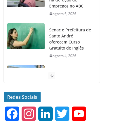
na Geração de
Empregos no ABC
agosto 6, 2026
Senac e Prefeitura de
Santo André
oferecem Curso
Gratuito de Inglês
agosto 4, 2026
Santo André terá 2
equipamentos
públicos de Saúde
Infantil
Redes Sociais
agosto 2, 2026
F
I
L
T
Y
Moeda Pet arrecada
4,5 toneladas de
Garrafas Plásticas no
a
n
i
w
o