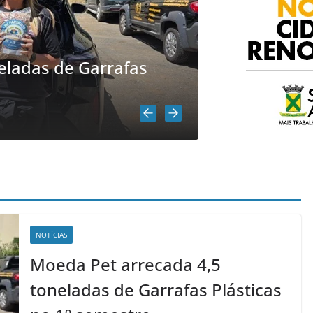
NOTÍCIAS
Senac e Pre
tre como Líder na
Gratuito de 
BC
agosto 4, 2026
admi
NOTÍCIAS
Moeda Pet arrecada 4,5
toneladas de Garrafas Plásticas