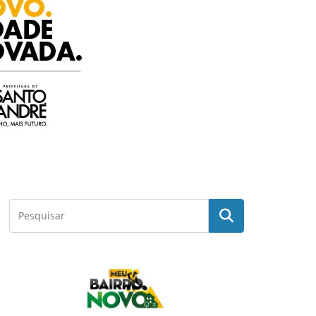
feitura de Santo André oferecem Curso
Inglês
n