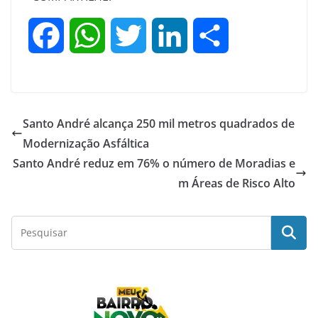
F
W
T
L
S
a
h
w
i
h
c
a
i
n
a
Santo André alcança 250 mil metros quadrados de
e
t
t
k
r
Modernização Asfáltica
Santo André reduz em 76% o número de Moradias e
b
s
t
e
e
m Áreas de Risco Alto
o
A
e
d
o
p
r
I
k
p
n