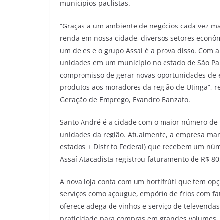
municípios paulistas.
“Graças a um ambiente de negócios cada vez ma
renda em nossa cidade, diversos setores econôm
um deles e o grupo Assaí é a prova disso. Com 
unidades em um município no estado de São Paul
compromisso de gerar novas oportunidades de e
produtos aos moradores da região de Utinga”, r
Geração de Emprego, Evandro Banzato.
Santo André é a cidade com o maior número de l
unidades da região. Atualmente, a empresa mant
estados + Distrito Federal) que recebem um núm
Assaí Atacadista registrou faturamento de R$ 80
A nova loja conta com um hortifrúti que tem opç
serviços como açougue, empório de frios com fat
oferece adega de vinhos e serviço de televendas
praticidade para compras em grandes volumes.