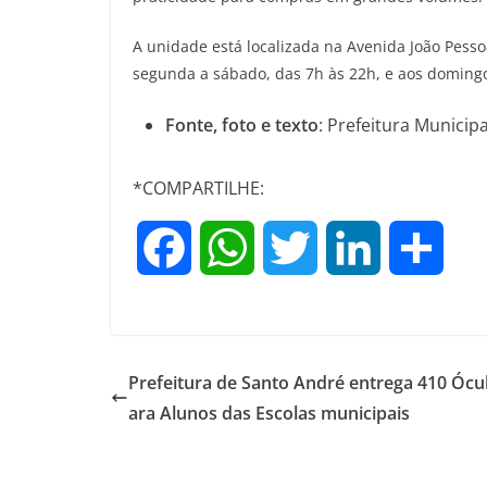
A unidade está localizada na Avenida João Pesso
segunda a sábado, das 7h às 22h, e aos domingo
Fonte, foto e texto
: Prefeitura Municip
*COMPARTILHE:
F
W
T
L
S
a
h
w
i
h
c
a
i
n
a
Prefeitura de Santo André entrega 410 Ócu
e
t
t
k
r
ara Alunos das Escolas municipais
b
s
t
e
e