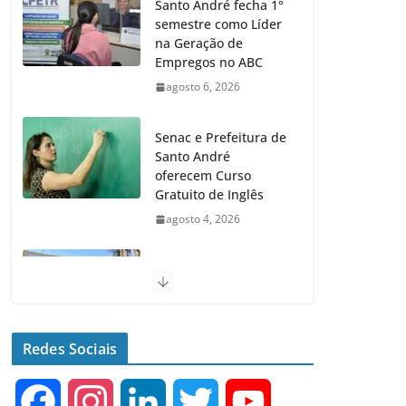
Santo André fecha 1°
semestre como Líder
na Geração de
Empregos no ABC
agosto 6, 2026
Senac e Prefeitura de
Santo André
oferecem Curso
Gratuito de Inglês
agosto 4, 2026
Santo André terá 2
equipamentos
públicos de Saúde
Infantil
Redes Sociais
agosto 2, 2026
F
I
L
T
Y
Moeda Pet arrecada