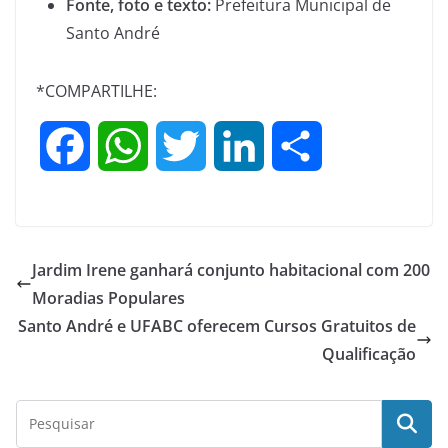
Fonte, foto e texto:
Prefeitura Municipal de
Santo André
*COMPARTILHE:
F
W
T
L
S
a
h
w
i
h
c
a
i
n
a
Jardim Irene ganhará conjunto habitacional com 200
e
t
t
k
r
Moradias Populares
Santo André e UFABC oferecem Cursos Gratuitos de
b
s
t
e
e
Qualificação
o
A
e
d
o
p
r
I