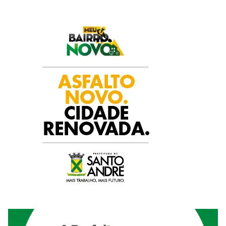
k
p
n