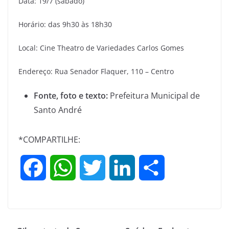
Data: 19/7 (sábado)
Horário: das 9h30 às 18h30
Local: Cine Theatro de Variedades Carlos Gomes
Endereço: Rua Senador Flaquer, 110 – Centro
Fonte, foto e texto:
Prefeitura Municipal de
Santo André
*COMPARTILHE:
F
W
T
L
S
a
h
w
i
h
c
a
i
n
a