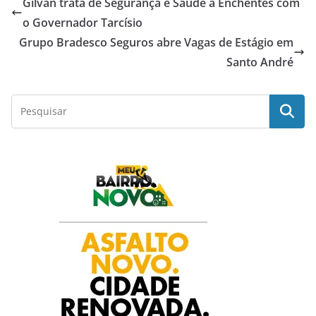
Gilvan trata de Segurança e Saúde a Enchentes com
e
t
t
k
r
o Governador Tarcísio
Grupo Bradesco Seguros abre Vagas de Estágio em
b
s
t
e
e
Santo André
o
A
e
d
o
p
r
I
k
p
n