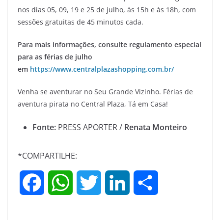
nos dias 05, 09, 19 e 25 de julho, às 15h e às 18h, com
sessões gratuitas de 45 minutos cada.
Para mais informações, consulte regulamento especial
para as férias de julho
em
https://www.centralplazashopping.com.br/
Venha se aventurar no Seu Grande Vizinho. Férias de
aventura pirata no Central Plaza, Tá em Casa!
Fonte:
PRESS APORTER /
Renata Monteiro
*COMPARTILHE:
F
W
T
L
S
a
h
w
i
h