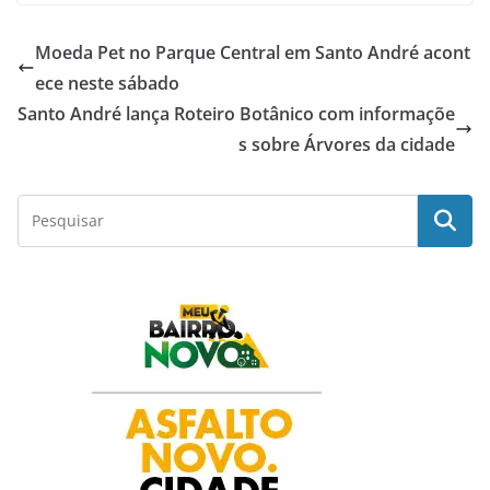
c
a
i
n
a
Moeda Pet no Parque Central em Santo André acont
e
t
t
k
r
ece neste sábado
Santo André lança Roteiro Botânico com informaçõe
b
s
t
e
e
s sobre Árvores da cidade
o
A
e
d
o
p
r
I
k
p
n