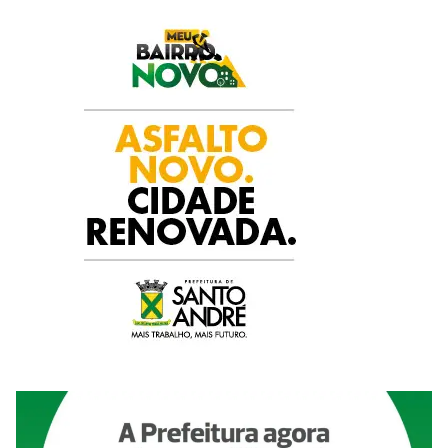
k
p
n