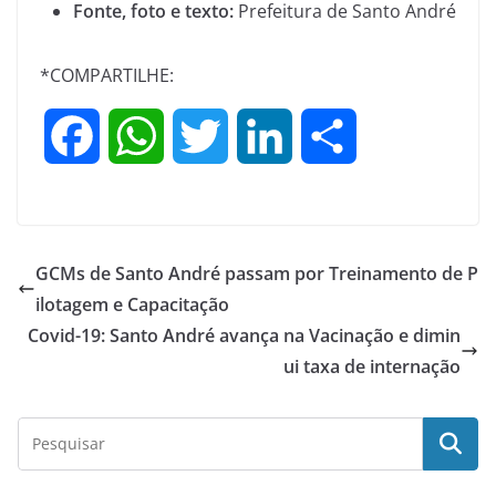
Fonte, foto e texto:
Prefeitura de Santo André
*COMPARTILHE:
F
W
T
L
S
a
h
w
i
h
c
a
i
n
a
GCMs de Santo André passam por Treinamento de P
e
t
t
k
r
ilotagem e Capacitação
Covid-19: Santo André avança na Vacinação e dimin
b
s
t
e
e
ui taxa de internação
o
A
e
d
o
p
r
I