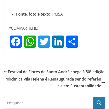
Fonte, foto e texto:
PMSA
*COMPARTILHE:
F
W
T
L
S
a
h
w
i
h
c
a
i
n
a
Festival de Flores de Santo André chega à 50ª edição
e
t
t
k
r
Policlínica Vila Helena é Reinaugurada sendo referên
cia em Sustentabilidade
b
s
t
e
e
o
A
e
d