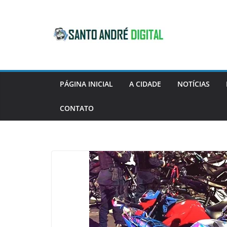
Pular
para
o
conteúdo
PÁGINA INICIAL
A CIDADE
NOTÍCIAS
CONTATO