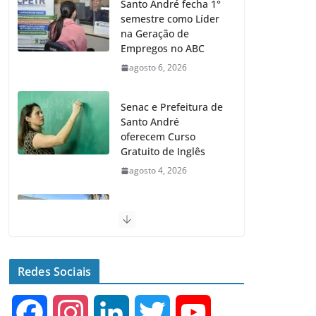
Santo André fecha 1°
semestre como Líder
na Geração de
Empregos no ABC
agosto 6, 2026
Senac e Prefeitura de
Santo André
oferecem Curso
Gratuito de Inglês
agosto 4, 2026
Santo André terá 2
equipamentos
públicos de Saúde
Infantil
Redes Sociais
agosto 2, 2026
F
I
L
T
Y
Moeda Pet arrecada