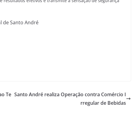
e resultados efetivos e transmite a sensação de segurança
l de Santo André
ao Te
Santo André realiza Operação contra Comércio I
rregular de Bebidas