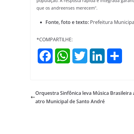
população. A resposta rápida e integrada garant
que os andreenses merecem”.
Fonte, foto e texto:
Prefeitura Municipa
*COMPARTILHE:
F
W
T
L
S
a
h
w
i
h
c
a
i
n
a
Orquestra Sinfônica leva Música Brasileira 
e
t
t
k
r
atro Municipal de Santo André
b
s
t
e
e
o
A
e
d