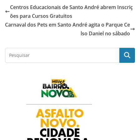
Centros Educacionais de Santo André abrem Inscriç
e
t
t
k
r
ões para Cursos Gratuitos
Carnaval dos Pets em Santo André agita o Parque Ce
b
s
t
e
e
lso Daniel no sábado
o
A
e
d
o
p
r
I
k
p
n