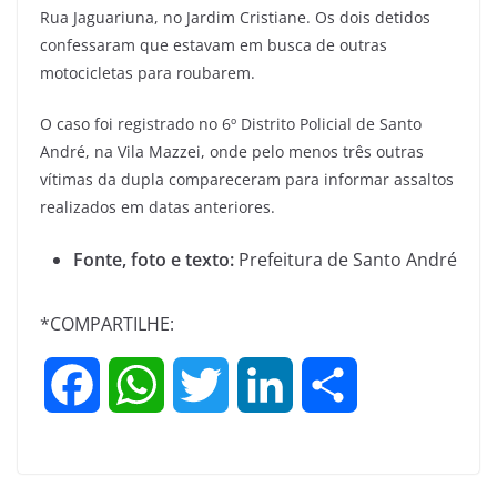
Rua Jaguariuna, no Jardim Cristiane. Os dois detidos
confessaram que estavam em busca de outras
motocicletas para roubarem.
O caso foi registrado no 6º Distrito Policial de Santo
André, na Vila Mazzei, onde pelo menos três outras
vítimas da dupla compareceram para informar assaltos
realizados em datas anteriores.
Fonte, foto e texto:
Prefeitura de Santo André
*COMPARTILHE:
F
W
T
L
S
a
h
w
i
h
c
a
i
n
a