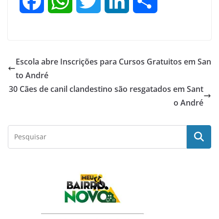
F
W
T
L
S
a
h
w
i
h
c
a
i
n
a
Escola abre Inscrições para Cursos Gratuitos em San
e
t
t
k
r
to André
30 Cães de canil clandestino são resgatados em Sant
b
s
t
e
e
o André
o
A
e
d
o
p
r
I
k
p
n