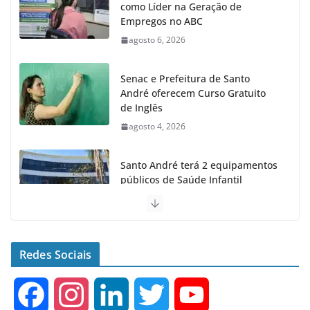
como Líder na Geração de
Empregos no ABC
agosto 6, 2026
Senac e Prefeitura de Santo
André oferecem Curso Gratuito
de Inglês
agosto 4, 2026
Santo André terá 2 equipamentos
públicos de Saúde Infantil
agosto 2, 2026
Moeda Pet arrecada 4,5 toneladas
de Garrafas Plásticas no 1º
Redes Sociais
semestre
agosto 7, 2026
F
I
L
T
Y