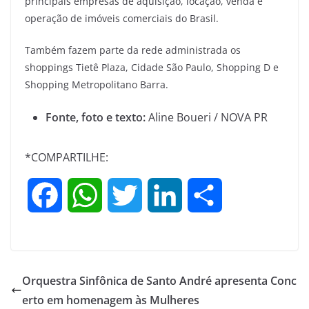
principais empresas de aquisição, locação, venda e
operação de imóveis comerciais do Brasil.
Também fazem parte da rede administrada os
shoppings Tietê Plaza, Cidade São Paulo, Shopping D e
Shopping Metropolitano Barra.
Fonte, foto e texto:
Aline Boueri / NOVA PR
*COMPARTILHE:
F
W
T
L
S
a
h
w
i
h
c
a
i
n
a
Orquestra Sinfônica de Santo André apresenta Conc
e
t
t
k
r
erto em homenagem às Mulheres