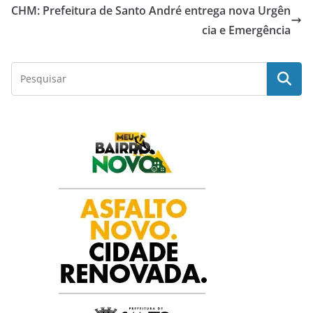
CHM: Prefeitura de Santo André entrega nova Urgên
b
s
t
e
e
cia e Emergência
o
A
e
d
o
p
r
I
k
p
n