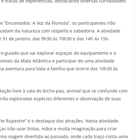
 e trocas de experiências, destacando diversas curiosidades
e “Encantados: A Voz da Floresta”, os participantes irão
cuidam da natureza com respeito e sabedoria. A atividade
e 31 de janeiro, das 9h30 às 10h30 e das 14h às 15h.
iro guiado que vai explorar espaços do equipamento e o
imais da Mata Atlântica e participar de uma atividade
a aventura para toda a família que ocorre das 10h30 às
itação livre à sala do bicho-pau, animal que se confunde com
serão exploradas espécies diferentes e observação de suas
Arte Rupestre” é o destaque das atrações. Nesta atividade,
ças irão usar tintas, mãos e muita imaginação para criar
uma viagem divertida ao passado, onde cada traço conta uma