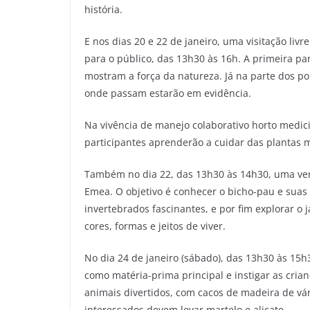
história.
E nos dias 20 e 22 de janeiro, uma visitação liv
para o público, das 13h30 às 16h. A primeira pa
mostram a força da natureza. Já na parte dos po
onde passam estarão em evidência.
Na vivência de manejo colaborativo horto medicin
participantes aprenderão a cuidar das plantas 
Também no dia 22, das 13h30 às 14h30, uma ver
Emea. O objetivo é conhecer o bicho-pau e suas 
invertebrados fascinantes, e por fim explorar o 
cores, formas e jeitos de viver.
No dia 24 de janeiro (sábado), das 13h30 às 15h3
como matéria-prima principal e instigar as cria
animais divertidos, com cacos de madeira de vár
interessados devem levar martelo e alicate.