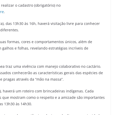
ealizar o cadastro (obrigatório) no
vre
.
ira), das 13h30 às 16h, haverá visitação livre para conhecer
diferentes.
r suas formas, cores e comportamentos únicos, além de
alhos e folhas, revelando estratégias incríveis de
Emea traz uma vivência com manejo colaborativo no cactário.
sados conhecerão as características gerais das espécies de
 de pragas através da “mão na massa”.
a), haverá um roteiro com brincadeiras indígenas. Cada
ios que mostram como o respeito e a amizade são importantes
das 13h30 às 14h30.