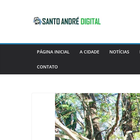
Pular
para
o
conteúdo
PÁGINA INICIAL
A CIDADE
NOTÍCIAS
CONTATO