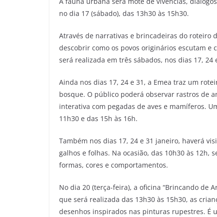
A fauna urbana será mote de vivências, diálogos
no dia 17 (sábado), das 13h30 às 15h30.
Através de narrativas e brincadeiras do roteiro d
descobrir como os povos originários escutam e 
será realizada em três sábados, nos dias 17, 24 
Ainda nos dias 17, 24 e 31, a Emea traz um rote
bosque. O público poderá observar rastros de an
interativa com pegadas de aves e mamíferos. Um
11h30 e das 15h às 16h.
Também nos dias 17, 24 e 31 janeiro, haverá vis
galhos e folhas. Na ocasião, das 10h30 às 12h, 
formas, cores e comportamentos.
No dia 20 (terça-feira), a oficina “Brincando de 
que será realizada das 13h30 às 15h30, as crian
desenhos inspirados nas pinturas rupestres. É 