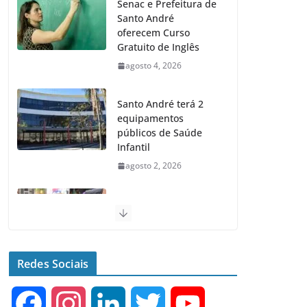
Senac e Prefeitura de
Santo André
oferecem Curso
Gratuito de Inglês
agosto 4, 2026
Santo André terá 2
equipamentos
públicos de Saúde
Infantil
agosto 2, 2026
Santo André realiza
Feiras de Adoção de
Cães e Gatos nos
próximos domingos
Redes Sociais
julho 23, 2026
F
I
L
T
Y
Santo André fecha 1°