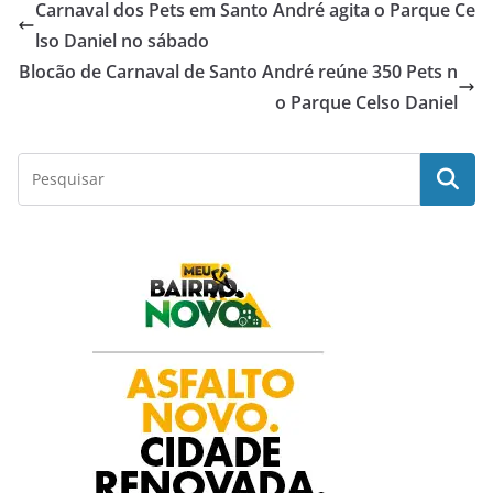
Carnaval dos Pets em Santo André agita o Parque Ce
e
t
t
k
r
lso Daniel no sábado
Blocão de Carnaval de Santo André reúne 350 Pets n
b
s
t
e
e
o Parque Celso Daniel
o
A
e
d
o
p
r
I
k
p
n