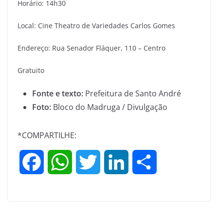
Horário: 14h30
Local: Cine Theatro de Variedades Carlos Gomes
Endereço: Rua Senador Fláquer, 110 – Centro
Gratuito
Fonte e texto:
Prefeitura de Santo André
Foto:
Bloco do Madruga / Divulgação
*COMPARTILHE:
F
W
T
L
S
a
h
w
i
h
c
a
i
n
a