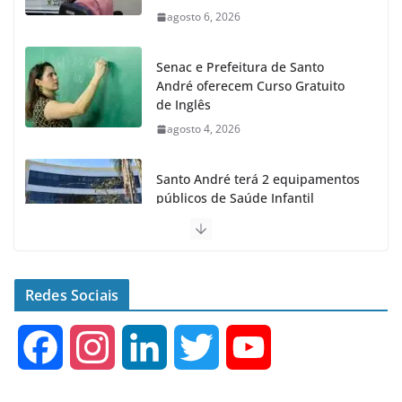
agosto 6, 2026
Senac e Prefeitura de Santo
André oferecem Curso Gratuito
de Inglês
agosto 4, 2026
Santo André terá 2 equipamentos
públicos de Saúde Infantil
agosto 2, 2026
Moeda Pet arrecada 4,5 toneladas
de Garrafas Plásticas no 1º
Redes Sociais
semestre
agosto 7, 2026
F
I
L
T
Y
a
n
i
w
o