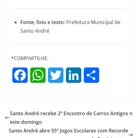
Fonte, foto e texto:
Prefeitura Municipal de
Santo André
*COMPARTILHE:
F
W
T
L
S
a
h
w
i
h
c
a
i
n
a
Santo André recebe 2º Encontro de Carros Antigos n
e
t
t
k
r
este domingo
Santo André abre 55º Jogos Escolares com Recorde
b
s
t
e
e