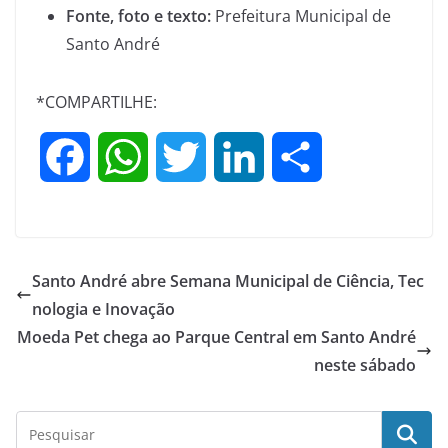
Fonte, foto e texto:
Prefeitura Municipal de
Santo André
*COMPARTILHE:
F
W
T
L
S
a
h
w
i
h
c
a
i
n
a
Santo André abre Semana Municipal de Ciência, Tec
e
t
t
k
r
nologia e Inovação
Moeda Pet chega ao Parque Central em Santo André
b
s
t
e
e
neste sábado
o
A
e
d