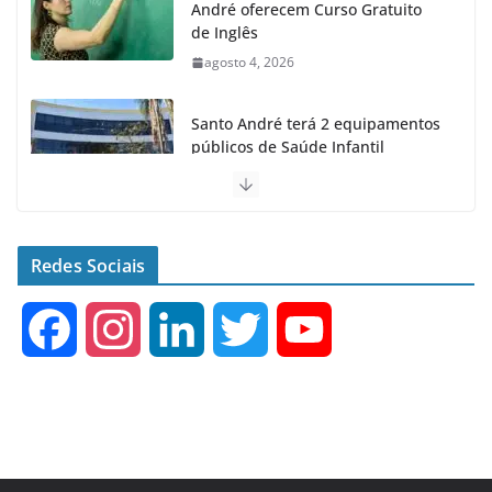
André oferecem Curso Gratuito
de Inglês
agosto 4, 2026
Santo André terá 2 equipamentos
públicos de Saúde Infantil
agosto 2, 2026
Moeda Pet arrecada 4,5 toneladas
de Garrafas Plásticas no 1º
Redes Sociais
semestre
agosto 7, 2026
F
I
L
T
Y
a
n
i
w
o
c
s
n
i
u