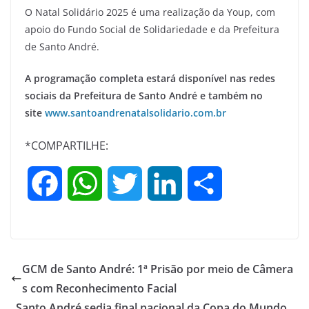
O Natal Solidário 2025 é uma realização da Youp, com
apoio do Fundo Social de Solidariedade e da Prefeitura
de Santo André.
A programação completa estará disponível nas redes
sociais da Prefeitura de Santo André e também no
site
www.santoandrenatalsolidario.com.br
*COMPARTILHE:
F
W
T
L
S
a
h
w
i
h
c
a
i
n
a
GCM de Santo André: 1ª Prisão por meio de Câmera
e
t
t
k
r
s com Reconhecimento Facial
Santo André sedia final nacional da Copa do Mundo