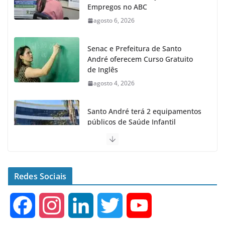
Empregos no ABC
agosto 6, 2026
Senac e Prefeitura de Santo
André oferecem Curso Gratuito
de Inglês
agosto 4, 2026
Santo André terá 2 equipamentos
públicos de Saúde Infantil
agosto 2, 2026
Moeda Pet arrecada 4,5 toneladas
de Garrafas Plásticas no 1º
Redes Sociais
semestre
agosto 7, 2026
F
I
L
T
Y