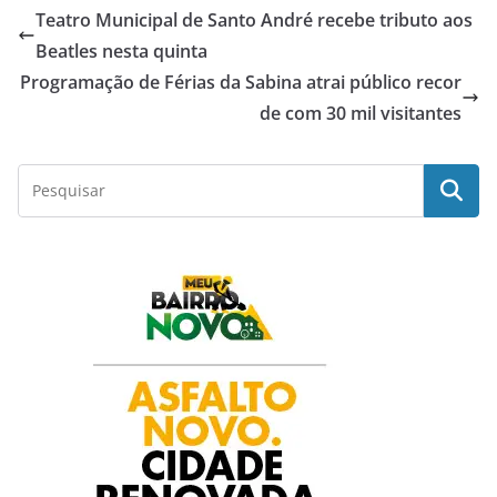
Teatro Municipal de Santo André recebe tributo aos
e
t
t
k
r
Beatles nesta quinta
Programação de Férias da Sabina atrai público recor
b
s
t
e
e
de com 30 mil visitantes
o
A
e
d
o
p
r
I
k
p
n