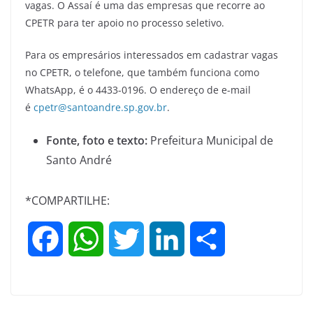
vagas. O Assaí é uma das empresas que recorre ao
CPETR para ter apoio no processo seletivo.
Para os empresários interessados em cadastrar vagas
no CPETR, o telefone, que também funciona como
WhatsApp, é o 4433-0196. O endereço de e-mail
é
cpetr@santoandre.sp.gov.br
.
Fonte, foto e texto:
Prefeitura Municipal de
Santo André
*COMPARTILHE:
F
W
T
L
S
a
h
w
i
h
c
a
i
n
a