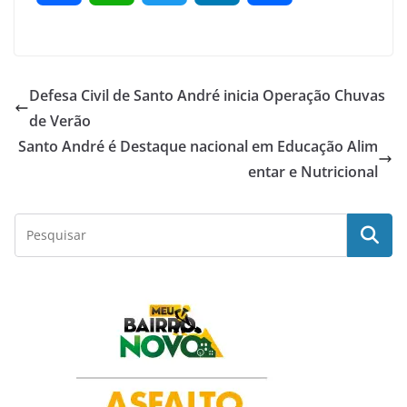
a
h
w
i
h
c
a
i
n
a
Defesa Civil de Santo André inicia Operação Chuvas
e
t
t
k
r
de Verão
Santo André é Destaque nacional em Educação Alim
b
s
t
e
e
entar e Nutricional
o
A
e
d
o
p
r
I
k
p
n