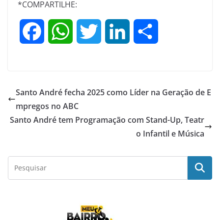
*COMPARTILHE:
F
W
T
L
S
a
h
w
i
h
c
a
i
n
a
Santo André fecha 2025 como Líder na Geração de E
e
t
t
k
r
mpregos no ABC
Santo André tem Programação com Stand-Up, Teatr
b
s
t
e
e
o Infantil e Música
o
A
e
d
o
p
r
I
k
p
n