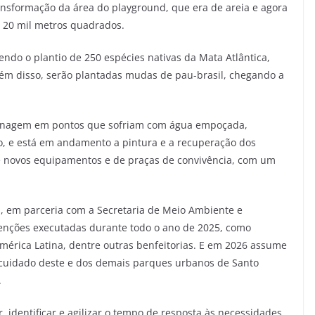
ransformação da área do playground, que era de areia e agora
 20 mil metros quadrados.
vendo o plantio de 250 espécies nativas da Mata Atlântica,
Além disso, serão plantadas mudas de pau-brasil, chegando a
enagem em pontos que sofriam com água empoçada,
o, e está em andamento a pintura e a recuperação dos
de novos equipamentos e de praças de convivência, com um
, em parceria com a Secretaria de Meio Ambiente e
enções executadas durante todo o ano de 2025, como
mérica Latina, dentre outras benfeitorias. E em 2026 assume
e cuidado deste e dos demais parques urbanos de Santo
.
, identificar e agilizar o tempo de resposta às necessidades