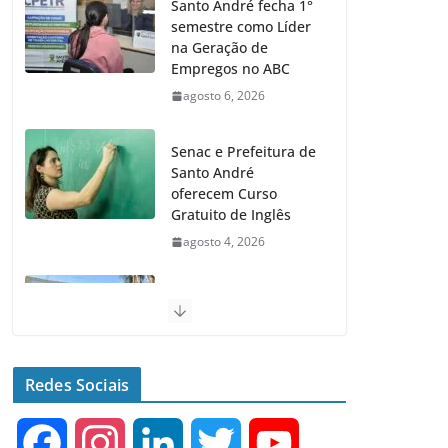
Santo André fecha 1°
semestre como Líder
na Geração de
Empregos no ABC
agosto 6, 2026
Senac e Prefeitura de
Santo André
oferecem Curso
Gratuito de Inglês
agosto 4, 2026
Santo André terá 2
equipamentos
públicos de Saúde
Infantil
Redes Sociais
agosto 2, 2026
F
I
L
T
Y
Moeda Pet arrecada