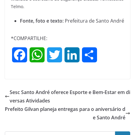
Telmo.
Fonte, foto e texto:
Prefeitura de Santo André
*COMPARTILHE:
F
W
T
L
S
a
h
w
i
h
c
a
i
n
a
Sesc Santo André oferece Esporte e Bem-Estar em di
e
t
t
k
r
versas Atividades
Prefeito Gilvan planeja entregas para o aniversário d
b
s
t
e
e
e Santo André
o
A
e
d