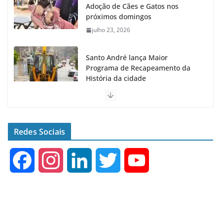
Adoção de Cães e Gatos nos
próximos domingos
julho 23, 2026
Santo André lança Maior
Programa de Recapeamento da
História da cidade
julho 23, 2026
Senac e Prefeitura de Santo
André oferecem Curso Gratuito
Redes Sociais
de Inglês
agosto 4, 2026
F
I
L
T
Y
a
n
i
w
o
c
s
n
i
u