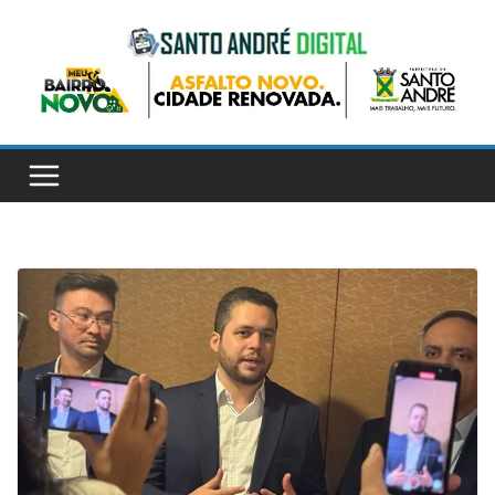
Pular
para
o
conteúdo