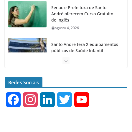
Senac e Prefeitura de Santo
André oferecem Curso Gratuito
de Inglês
agosto 4, 2026
Santo André terá 2 equipamentos
públicos de Saúde Infantil
agosto 2, 2026
Moeda Pet arrecada 4,5 toneladas
de Garrafas Plásticas no 1º
Redes Sociais
semestre
agosto 7, 2026
F
I
L
T
Y
a
n
i
w
o
c
s
n
i
u