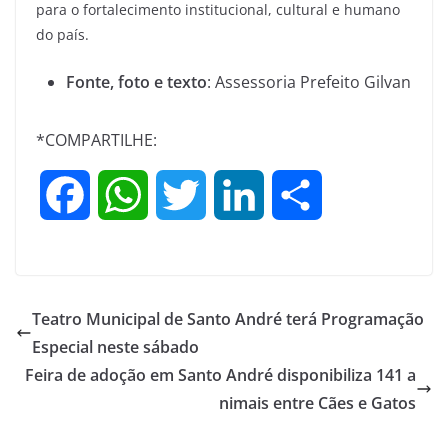
para o fortalecimento institucional, cultural e humano
do país.
Fonte, foto e texto
: Assessoria Prefeito Gilvan
*COMPARTILHE:
F
W
T
L
S
a
h
w
i
h
c
a
i
n
a
Teatro Municipal de Santo André terá Programação
e
t
t
k
r
Especial neste sábado
Feira de adoção em Santo André disponibiliza 141 a
b
s
t
e
e
nimais entre Cães e Gatos
o
A
e
d