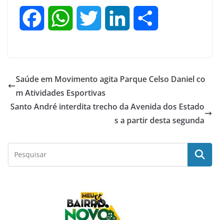
F
W
T
L
S
a
h
w
i
h
c
a
i
n
a
Saúde em Movimento agita Parque Celso Daniel co
e
t
t
k
r
m Atividades Esportivas
Santo André interdita trecho da Avenida dos Estado
b
s
t
e
e
s a partir desta segunda
o
A
e
d
o
p
r
I
k
p
n