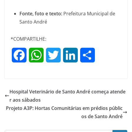
Fonte, foto e texto:
Prefeitura Municipal de
Santo André
*COMPARTILHE:
F
W
T
L
S
a
h
w
i
h
c
a
i
n
a
Hospital Veterinário de Santo André começa atende
e
t
t
k
r
r aos sábados
Projeto A3P: Hortas Comunitárias em prédios públic
b
s
t
e
e
os de Santo André
o
A
e
d