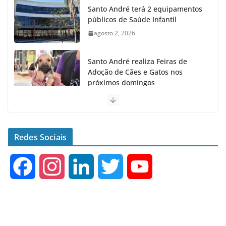
Santo André terá 2 equipamentos
públicos de Saúde Infantil
agosto 2, 2026
Santo André realiza Feiras de
Adoção de Cães e Gatos nos
próximos domingos
julho 23, 2026
Santo André fecha 1° semestre
como Líder na Geração de
Redes Sociais
Empregos no ABC
agosto 6, 2026
F
I
L
T
Y
a
n
i
w
o
c
s
n
i
u