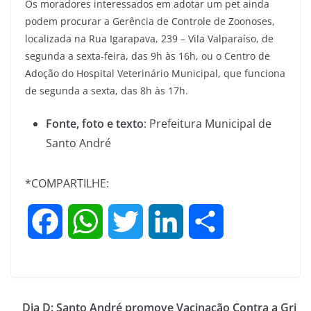
Os moradores interessados em adotar um pet ainda
podem procurar a Gerência de Controle de Zoonoses,
localizada na Rua Igarapava, 239 – Vila Valparaíso, de
segunda a sexta-feira, das 9h às 16h, ou o Centro de
Adoção do Hospital Veterinário Municipal, que funciona
de segunda a sexta, das 8h às 17h.
Fonte, foto e texto
: Prefeitura Municipal de
Santo André
*COMPARTILHE:
F
W
T
L
S
a
h
w
i
h
c
a
i
n
a
Dia D: Santo André promove Vacinação Contra a Gri