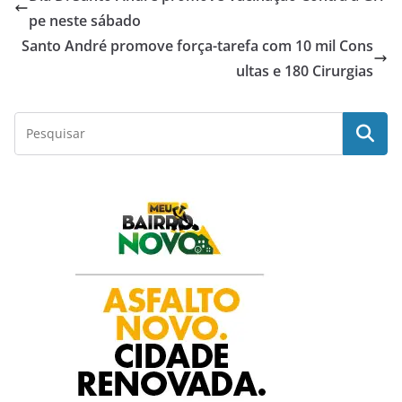
e
t
t
k
r
pe neste sábado
Santo André promove força-tarefa com 10 mil Cons
b
s
t
e
e
ultas e 180 Cirurgias
o
A
e
d
o
p
r
I
k
p
n