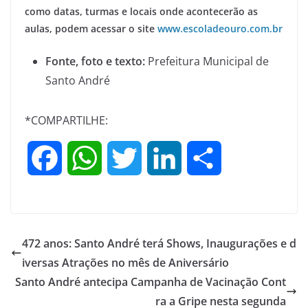
como datas, turmas e locais onde acontecerão as
aulas, podem acessar o site
www.escoladeouro.com.br
Fonte, foto e texto:
Prefeitura Municipal de
Santo André
*COMPARTILHE:
F
W
T
L
S
a
h
w
i
h
c
a
i
n
a
472 anos: Santo André terá Shows, Inaugurações e d
e
t
t
k
r
iversas Atrações no mês de Aniversário
Santo André antecipa Campanha de Vacinação Cont
b
s
t
e
e
ra a Gripe nesta segunda