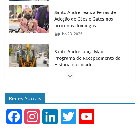
Santo André realiza Feiras de
Adoção de Cães e Gatos nos
próximos domingos
julho 23, 2026
Santo André lança Maior
Programa de Recapeamento da
História da cidade
julho 23, 2026
Senac e Prefeitura de Santo
André oferecem Curso Gratuito
Redes Sociais
de Inglês
agosto 4, 2026
F
I
L
T
Y
a
n
i
w
o