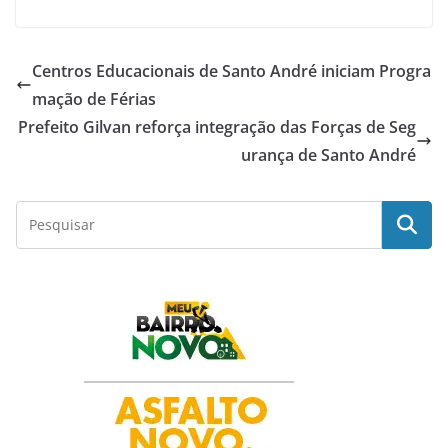
c
a
i
n
a
Centros Educacionais de Santo André iniciam Progra
e
t
t
k
r
mação de Férias
Prefeito Gilvan reforça integração das Forças de Seg
b
s
t
e
e
urança de Santo André
o
A
e
d
o
p
r
I
k
p
n