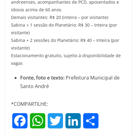
andreenses, acompanhantes de PCD, aposentados e
idosos acima de 60 anos.
Demais visitantes: R$ 20 (inteira – por visitante)
Sabina + 1 sessão do Planetário: R$ 30 – Inteira (por
visitante)
Sabina + 2 sessões do Planetário: R$ 40 – Inteira (por
visitante)
Estacionamento gratuito, sujeito à disponibilidade de
vagas
Fonte, foto e texto:
Prefeitura Municipal de
Santo André
*COMPARTILHE:
F
W
T
L
S
a
h
w
i
h