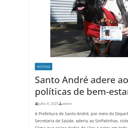
NOTÍCIAS
Santo André adere ao 
políticas de bem-esta
julho 4, 2025
admin
A Prefeitura de Santo André, por meio do Depar
Secretaria de Saúde, aderiu ao SinPatinhas, si
Clima que reúne dados de cães e gatos em todo 