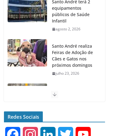
Santo André terá 2
equipamentos
públicos de Saúde
Infantil
agosto 2, 2026
Santo André realiza
Feiras de Adoção de
Cães e Gatos nos
próximos domingos
julho 23, 2026
Santo André lança
Maior Programa de
Recapeamento da
História da cidade
Redes Sociais
julho 23, 2026
F
I
L
T
Y
Senac e Prefeitura de