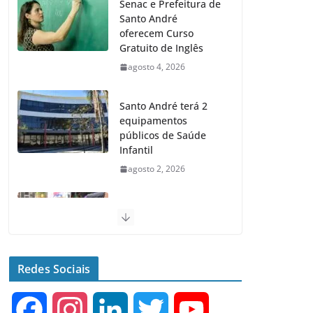
Senac e Prefeitura de
Santo André
oferecem Curso
Gratuito de Inglês
agosto 4, 2026
Santo André terá 2
equipamentos
públicos de Saúde
Infantil
agosto 2, 2026
Santo André realiza
Feiras de Adoção de
Cães e Gatos nos
próximos domingos
Redes Sociais
julho 23, 2026
F
I
L
T
Y
Santo André fecha 1°