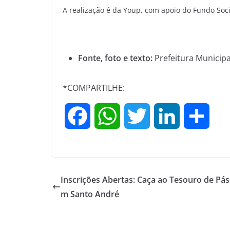
A realização é da Youp, com apoio do Fundo Soci
Fonte, foto e texto:
Prefeitura Municipa
*COMPARTILHE:
F
W
T
L
S
a
h
w
i
h
c
a
i
n
a
Inscrições Abertas: Caça ao Tesouro de Pás
e
t
t
k
r
m Santo André
b
s
t
e
e