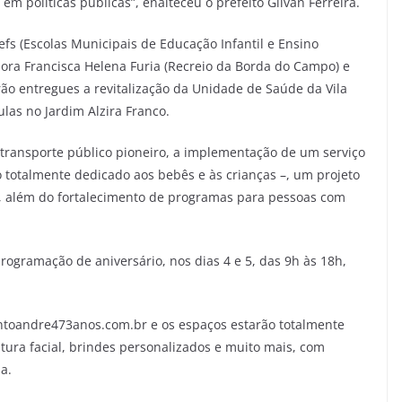
em políticas públicas”, enalteceu o prefeito Gilvan Ferreira.
fs (Escolas Municipais de Educação Infantil e Ensino
ora Francisca Helena Furia (Recreio da Borda do Campo) e
ão entregues a revitalização da Unidade de Saúde da Vila
las no Jardim Alzira Franco.
ransporte público pioneiro, a implementação de um serviço
 totalmente dedicado aos bebês e às crianças –, um projeto
a, além do fortalecimento de programas para pessoas com
rogramação de aniversário, nos dias 4 e 5, das 9h às 18h,
antoandre473anos.com.br e os espaços estarão totalmente
tura facial, brindes personalizados e muito mais, com
a.