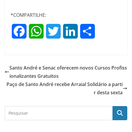
*COMPARTILHE:
F
W
T
L
S
a
h
w
i
h
c
a
i
n
a
Santo André e Senac oferecem novos Cursos Profiss
e
t
t
k
r
ionalizantes Gratuitos
Paço de Santo André recebe Arraial Solidário a parti
b
s
t
e
e
r desta sexta
o
A
e
d
o
p
r
I