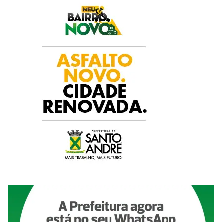
k
p
n