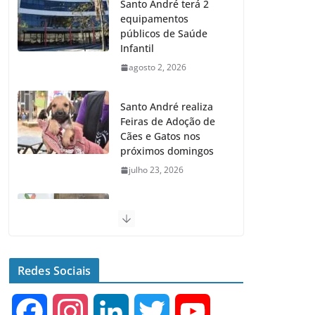
Santo André realiza
Feiras de Adoção de
Cães e Gatos nos
próximos domingos
julho 23, 2026
Santo André fecha 1°
semestre como Líder
na Geração de
Empregos no ABC
agosto 6, 2026
Senac e Prefeitura de
Santo André
oferecem Curso
Gratuito de Inglês
Redes Sociais
agosto 4, 2026
F
I
L
T
Y
Santo André terá 2