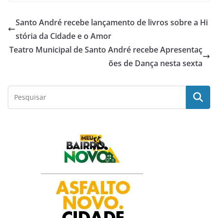
c
a
i
n
a
Santo André recebe lançamento de livros sobre a Hi
e
t
t
k
r
stória da Cidade e o Amor
Teatro Municipal de Santo André recebe Apresentaç
b
s
t
e
e
ões de Dança nesta sexta
o
A
e
d
o
p
r
I
k
p
n