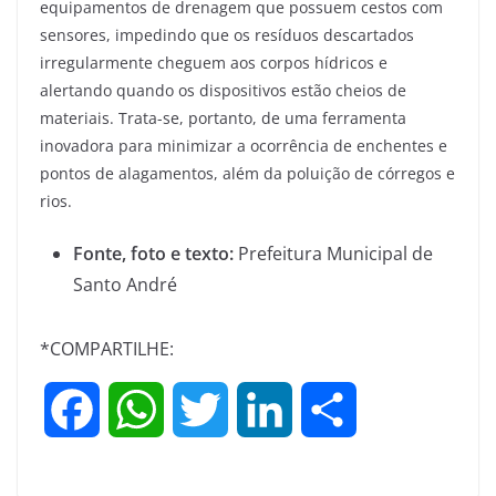
equipamentos de drenagem que possuem cestos com
sensores, impedindo que os resíduos descartados
irregularmente cheguem aos corpos hídricos e
alertando quando os dispositivos estão cheios de
materiais. Trata-se, portanto, de uma ferramenta
inovadora para minimizar a ocorrência de enchentes e
pontos de alagamentos, além da poluição de córregos e
rios.
Fonte, foto e texto:
Prefeitura Municipal de
Santo André
*COMPARTILHE:
F
W
T
L
S
a
h
w
i
h