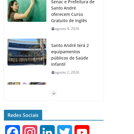
Senac e Prefeitura de
Santo André
oferecem Curso
Gratuito de Inglês
agosto 4, 2026
Santo André terá 2
equipamentos
públicos de Saúde
Infantil
agosto 2, 2026
Santo André realiza
Feiras de Adoção de
Cães e Gatos nos
próximos domingos
Redes Sociais
julho 23, 2026
F
I
L
T
Y
Santo André fecha 1°