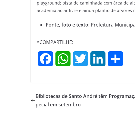
playground; pista de caminhada com área de a
academia ao ar livre e ainda plantio de árvores 
Fonte, foto e texto:
Prefeitura Municipa
*COMPARTILHE:
F
W
T
L
S
a
h
w
i
h
c
a
i
n
a
Bibliotecas de Santo André têm Programaç
e
t
t
k
r
pecial em setembro
b
s
t
e
e
o
A
e
d