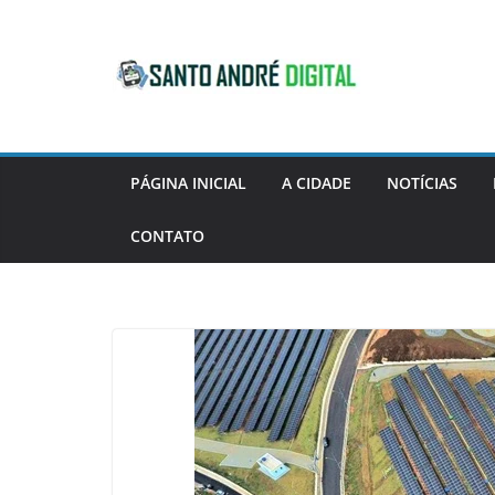
Pular
para
o
conteúdo
PÁGINA INICIAL
A CIDADE
NOTÍCIAS
CONTATO