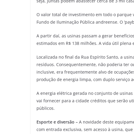
seja, juntas podem abastecer cerca de 3 mil cas
O valor total de investimento em todo o parque 
Fundo de Iluminação Pública andreense. O ‘payb
A partir daí, as usinas passam a gerar benefício
estimados em R$ 138 milhões. A vida útil plena 
Localizada no final da Rua Espírito Santo, a usi
resíduos. Consequentemente, não poderia ter out
inclusive, era frequentemente alvo de ocupações
produção de energia limpa, com duplo serviço 
A energia elétrica gerada no conjunto de usinas 
vai fornecer para a cidade créditos que serão ut
públicos.
Esporte e diversão –
A novidade deste equipamen
com entrada exclusiva, sem acesso à usina, que 