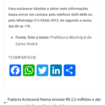
Para esclarecer dúvidas e obter mais informações
basta entrar em contato pelo telefone 4433-4696 ou
pelo WhatsApp (11) 93342-3913, de segunda a sexta,
das 8h às 17h.
Fonte, foto e texto:
Prefeitura Municipal de
Santo André
*COMPARTILHE:
F
W
T
L
S
a
h
w
i
h
c
a
i
n
a
Padaria Artesanal Nema investe R$ 2,5 milhões e abr