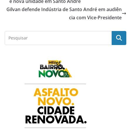
e
t
t
k
r
e nova unidade em Santo André
Gilvan defende Indústria de Santo André em audiên
b
s
t
e
e
cia com Vice-Presidente
o
A
e
d
o
p
r
I
k
p
n