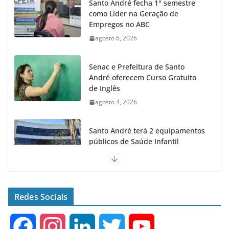
Santo André fecha 1° semestre
como Líder na Geração de
Empregos no ABC
agosto 6, 2026
Senac e Prefeitura de Santo
André oferecem Curso Gratuito
de Inglês
agosto 4, 2026
Santo André terá 2 equipamentos
públicos de Saúde Infantil
agosto 2, 2026
Moeda Pet arrecada 4,5 toneladas
de Garrafas Plásticas no 1º
Redes Sociais
semestre
agosto 7, 2026
F
I
L
T
Y