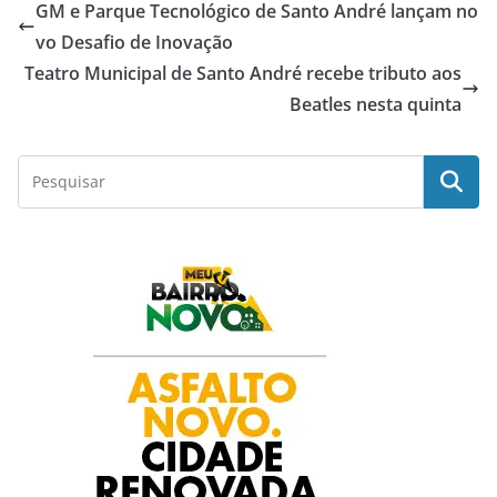
GM e Parque Tecnológico de Santo André lançam no
e
t
t
k
r
vo Desafio de Inovação
Teatro Municipal de Santo André recebe tributo aos
b
s
t
e
e
Beatles nesta quinta
o
A
e
d
o
p
r
I
k
p
n