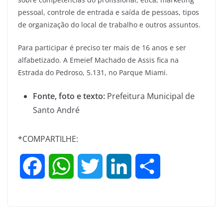
pessoal, controle de entrada e saída de pessoas, tipos
de organização do local de trabalho e outros assuntos.
Para participar é preciso ter mais de 16 anos e ser
alfabetizado. A Emeief Machado de Assis fica na
Estrada do Pedroso, 5.131, no Parque Miami.
Fonte, foto e texto:
Prefeitura Municipal de
Santo André
*COMPARTILHE:
F
W
T
L
S
a
h
w
i
h
c
a
i
n
a