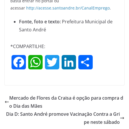
basta entrar no portal ou
acessar
http://acesse.santoandre.br/CanalEmprego
.
Fonte, foto e texto:
Prefeitura Municipal de
Santo André
*COMPARTILHE:
F
W
T
L
S
a
h
w
i
h
c
a
i
n
a
Mercado de Flores da Craisa é opção para compra d
e
t
t
k
r
o Dia das Mães
Dia D: Santo André promove Vacinação Contra a Gri
b
s
t
e
e
pe neste sábado