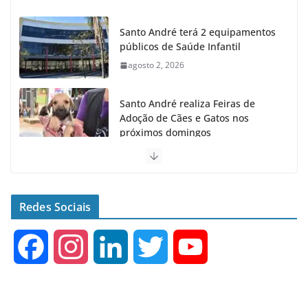
Santo André terá 2 equipamentos
públicos de Saúde Infantil
agosto 2, 2026
Santo André realiza Feiras de
Adoção de Cães e Gatos nos
próximos domingos
julho 23, 2026
Santo André fecha 1° semestre
como Líder na Geração de
Redes Sociais
Empregos no ABC
agosto 6, 2026
F
I
L
T
Y
a
n
i
w
o