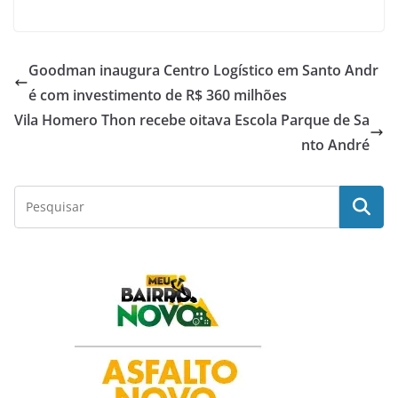
a
h
w
i
h
c
a
i
n
a
Goodman inaugura Centro Logístico em Santo Andr
e
t
t
k
r
é com investimento de R$ 360 milhões
Vila Homero Thon recebe oitava Escola Parque de Sa
b
s
t
e
e
nto André
o
A
e
d
o
p
r
I
k
p
n