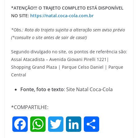
*ATENÇÃO!!! O TRAJETO COMPLETO ESTÁ DISPONÍVEL
NO SITE:
https://natal.coca-cola.com.br
*Obs.: Rota do trajeto sujeita a alteração sem aviso prévio
(*consulte o site antes de sair de casa!)
Segundo divulgado no site, os pontos de referência são:
Assaí Atacadista – Avenida Giovani Pirelli 1221|
Shopping Grand Plaza | Parque Celso Daniel | Parque
Central
Fonte, foto e texto
: Site Natal Coca-Cola
*COMPARTILHE:
F
W
T
L
S