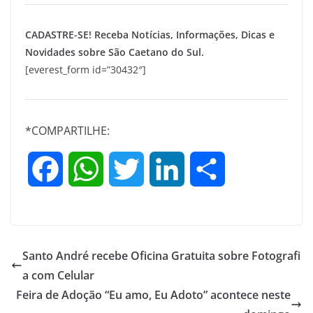
CADASTRE-SE! Receba Notícias, Informações, Dicas e
Novidades sobre São Caetano do Sul.
[everest_form id=”30432″]
*COMPARTILHE:
F
W
T
L
S
a
h
w
i
h
c
a
i
n
a
Santo André recebe Oficina Gratuita sobre Fotografi
e
t
t
k
r
a com Celular
Feira de Adoção “Eu amo, Eu Adoto” acontece neste
b
s
t
e
e