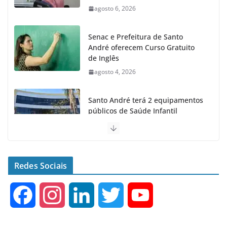
agosto 6, 2026
Senac e Prefeitura de Santo
André oferecem Curso Gratuito
de Inglês
agosto 4, 2026
Santo André terá 2 equipamentos
públicos de Saúde Infantil
agosto 2, 2026
Moeda Pet arrecada 4,5 toneladas
de Garrafas Plásticas no 1º
Redes Sociais
semestre
agosto 7, 2026
F
I
L
T
Y
a
n
i
w
o