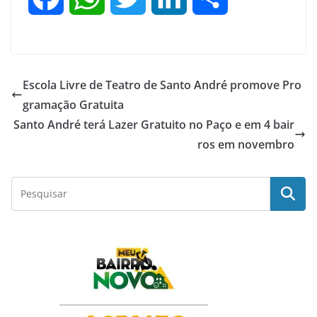
a
h
w
i
h
c
a
i
n
a
Escola Livre de Teatro de Santo André promove Pro
e
t
t
k
r
gramação Gratuita
Santo André terá Lazer Gratuito no Paço e em 4 bair
b
s
t
e
e
ros em novembro
o
A
e
d
o
p
r
I
k
p
n