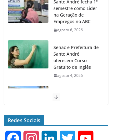
Santo André fecha 1°
semestre como Líder
na Geração de
Empregos no ABC
agosto 6, 2026
Senac e Prefeitura de
Santo André
oferecem Curso
Gratuito de Inglês
agosto 4, 2026
Santo André terá 2
equipamentos
públicos de Saúde
Infantil
Redes Sociais
agosto 2, 2026
F
I
L
T
Y
Moeda Pet arrecada