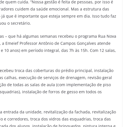
de quem cuida. “Nossa gestão é feita de pessoas, por isso é
oradores cuidem da saúde emocional. Mas a estrutura das
já que é importante que esteja sempre em dia. Isso tudo faz
ou o secretário.
iras – que há algumas semanas recebeu o programa Rua Nova
–, a Emeief Professor Antônio de Campos Gonçalves atende
 e 10 anos) em período integral, das 7h às 15h. Com 12 salas,
cebeu troca das coberturas do prédio principal, instalação
s calhas, execução de serviços de drenagem, revisão geral
ização de todas as salas de aula (com implementação de piso
o esquadrias), instalação de forros de gesso em todos os
entrada da unidade, revitalização da fachada, revitalização
o e corredores, troca dos vidros das esquadrias, troca das
trada dos alunos, instalação de brinquedos, pintura interna e