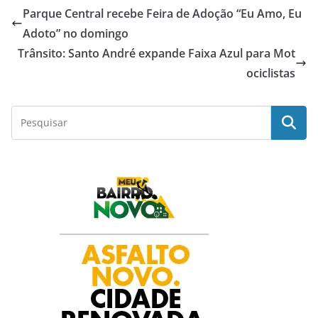
Parque Central recebe Feira de Adoção “Eu Amo, Eu
e
t
t
k
r
Adoto” no domingo
Trânsito: Santo André expande Faixa Azul para Mot
b
s
t
e
e
ociclistas
o
A
e
d
o
p
r
I
k
p
n