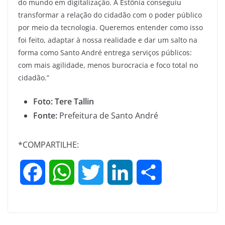
do mundo em digitalização. A Estônia conseguiu
transformar a relação do cidadão com o poder público
por meio da tecnologia. Queremos entender como isso
foi feito, adaptar à nossa realidade e dar um salto na
forma como Santo André entrega serviços públicos:
com mais agilidade, menos burocracia e foco total no
cidadão.”
Foto: Tere Tallin
Fonte:
Prefeitura de Santo André
*COMPARTILHE:
F
W
T
L
S
a
h
w
i
h
c
a
i
n
a