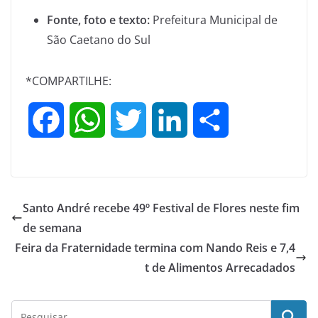
Fonte, foto e texto:
Prefeitura Municipal de
São Caetano do Sul
*COMPARTILHE:
F
W
T
L
S
a
h
w
i
h
c
a
i
n
a
Santo André recebe 49º Festival de Flores neste fim
e
t
t
k
r
de semana
Feira da Fraternidade termina com Nando Reis e 7,4
b
s
t
e
e
t de Alimentos Arrecadados
o
A
e
d