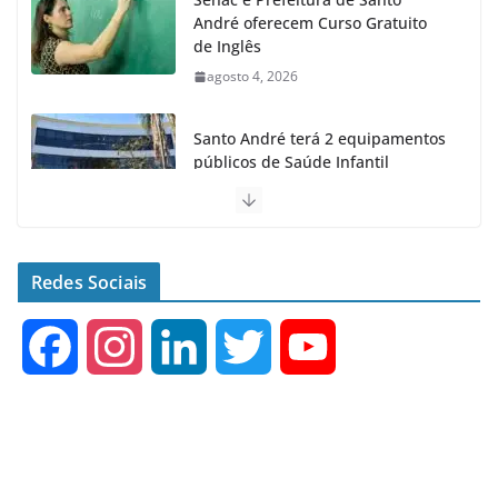
André oferecem Curso Gratuito
de Inglês
agosto 4, 2026
Santo André terá 2 equipamentos
públicos de Saúde Infantil
agosto 2, 2026
Moeda Pet arrecada 4,5 toneladas
de Garrafas Plásticas no 1º
Redes Sociais
semestre
agosto 7, 2026
F
I
L
T
Y
a
n
i
w
o
c
s
n
i
u