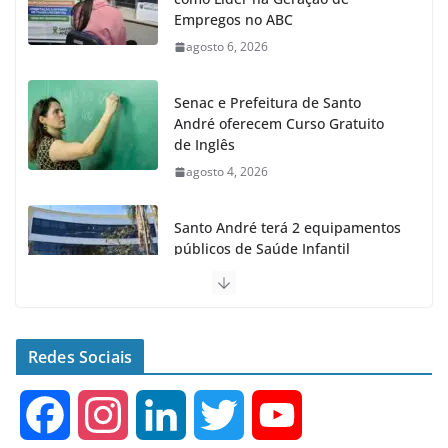
Empregos no ABC
agosto 6, 2026
Senac e Prefeitura de Santo
André oferecem Curso Gratuito
de Inglês
agosto 4, 2026
Santo André terá 2 equipamentos
públicos de Saúde Infantil
agosto 2, 2026
Moeda Pet arrecada 4,5 toneladas
de Garrafas Plásticas no 1º
Redes Sociais
semestre
agosto 7, 2026
F
I
L
T
Y