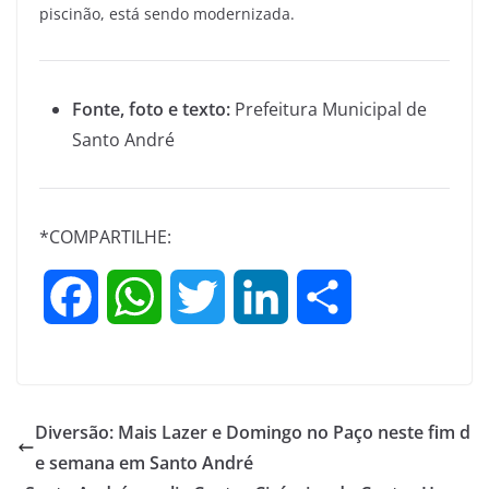
piscinão, está sendo modernizada.
Fonte, foto e texto:
Prefeitura Municipal de
Santo André
*COMPARTILHE:
F
W
T
L
S
a
h
w
i
h
c
a
i
n
a
Diversão: Mais Lazer e Domingo no Paço neste fim d
e
t
t
k
r
e semana em Santo André