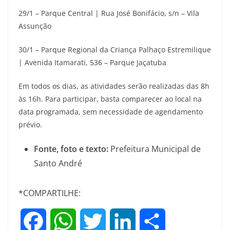
29/1 – Parque Central | Rua José Bonifácio, s/n – Vila
Assunção
30/1 – Parque Regional da Criança Palhaço Estremilique
| Avenida Itamarati, 536 – Parque Jaçatuba
Em todos os dias, as atividades serão realizadas das 8h
às 16h. Para participar, basta comparecer ao local na
data programada, sem necessidade de agendamento
prévio.
Fonte, foto e texto:
Prefeitura Municipal de
Santo André
*COMPARTILHE:
F
W
T
L
S