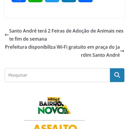
a
h
w
i
h
c
a
i
n
a
Santo André terá 2 Feiras de Adoção de Animais nes
e
t
t
k
r
te fim de semana
Prefeitura disponibiliza Wi-Fi gratuito em praça do Ja
b
s
t
e
e
rdim Santo André
o
A
e
d
o
p
r
I
k
p
n