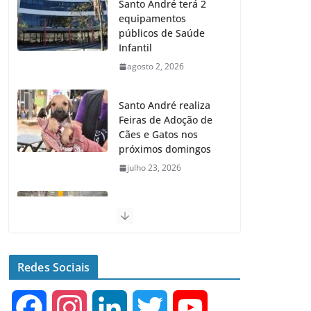
Santo André terá 2
equipamentos
públicos de Saúde
Infantil
agosto 2, 2026
Santo André realiza
Feiras de Adoção de
Cães e Gatos nos
próximos domingos
julho 23, 2026
Santo André lança
Maior Programa de
Recapeamento da
História da cidade
Redes Sociais
julho 23, 2026
F
I
L
T
Y
Senac e Prefeitura de