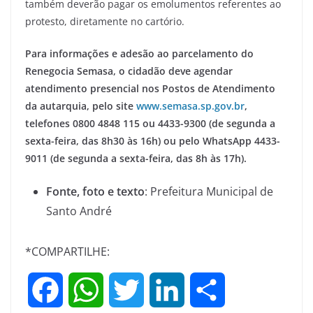
também deverão pagar os emolumentos referentes ao
protesto, diretamente no cartório.
Para informações e adesão ao parcelamento do
Renegocia Semasa, o cidadão deve agendar
atendimento presencial nos Postos de Atendimento
da autarquia, pelo site
www.semasa.sp.gov.br
,
telefones 0800 4848 115 ou 4433-9300 (de segunda a
sexta-feira, das 8h30 às 16h) ou pelo WhatsApp 4433-
9011 (de segunda a sexta-feira, das 8h às 17h).
Fonte, foto e texto
: Prefeitura Municipal de
Santo André
*COMPARTILHE:
F
W
T
L
S