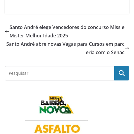
a
h
w
i
h
c
a
i
n
a
Santo André elege Vencedores do concurso Miss e
e
t
t
k
r
Mister Melhor Idade 2025
Santo André abre novas Vagas para Cursos em parc
b
s
t
e
e
eria com o Senac
o
A
e
d
o
p
r
I
k
p
n