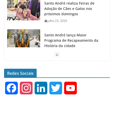
Santo André realiza Feiras de
Adoção de Cães e Gatos nos
próximos domingos
julho 23, 2026
Santo André lança Maior
Programa de Recapeamento da
História da cidade
julho 23, 2026
Senac e Prefeitura de Santo
André oferecem Curso Gratuito
Redes Sociais
de Inglês
agosto 4, 2026
F
I
L
T
Y
a
n
i
w
o
c
s
n
i
u