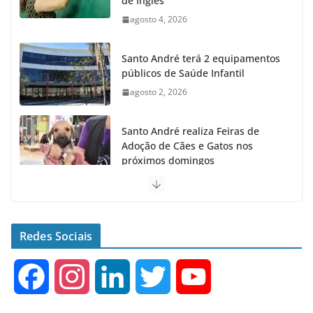
de Inglês
agosto 4, 2026
Santo André terá 2 equipamentos
públicos de Saúde Infantil
agosto 2, 2026
Santo André realiza Feiras de
Adoção de Cães e Gatos nos
próximos domingos
julho 23, 2026
Santo André fecha 1° semestre
como Líder na Geração de
Redes Sociais
Empregos no ABC
agosto 6, 2026
F
I
L
T
Y
a
n
i
w
o