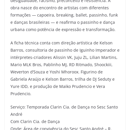
desigualdade, racismo, preconceito e resistência. A
obra nasce do encontro de artistas com diferentes
formações — capoeira, breaking, ballet, passinho, funk
e danças brasileiras — e reafirma o passinho e dança
urbana como potência de expressão e transformação.
A ficha técnica conta com direção artística de Kelson
Barros, consultoria de passinho de Iguinho Imperador e
intérpretes-criadores Alissin VK, Juju ZL, Lilian Martins,
Mario MLK Bros, Pablinho MJ, RD Ritmado, Shoockiii,
Weverton d’Souza e Yoshi Mhoroox. Figurino de
Gabriela Araújo e Kelson Barros, trilha de DJ Seduty e
Yure IDD, e produção de Maiko Prudencio e Vera
Prudencio.
Serviço: Temporada Clarin Cia. de Dança no Sesc Santo
André
Com Clarin Cia. de Dança
Onde: Área de convivência do Sesc Santo André – R.