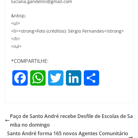
luciana.gandelini@gmail.com
&nbsp;
<ul>
<li><strong>Foto (créditos): Sérgio Fernandes</strong>
</li>
</ul>
*COMPARTILHE:
F
W
T
L
S
a
h
w
i
h
c
a
i
n
a
Paço de Santo André recebe Desfile de Escolas de Sa
e
t
t
k
r
mba no domingo
Santo André forma 165 novos Agentes Comunitário